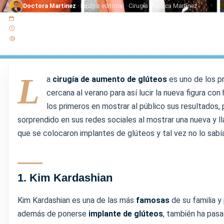
Doctora Martinez
· Equipo editorial · Cirugía Plástica Martínez
6 abril 2023
2 min de lectura
224 lecturas
L
a
cirugía de aumento de glúteos
es uno de los p
cercana al verano para así lucir la nueva figura c
los primeros en mostrar al público sus resultados
sorprendido en sus redes sociales al mostrar una nueva y ll
que se colocaron implantes de glúteos y tal vez no lo sabí
1. Kim Kardashian
Kim Kardashian es una de las más
famosas
de su familia y
además de ponerse
implante de glúteos
, también ha pasa