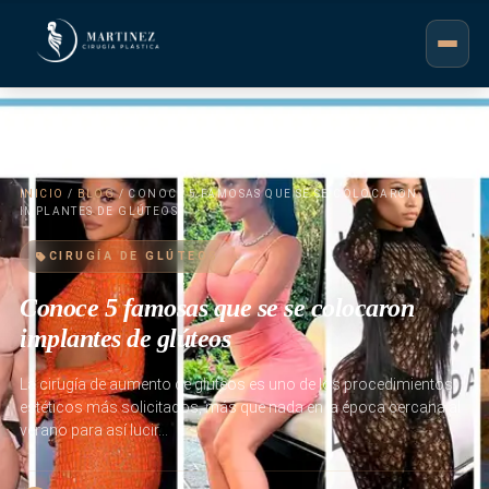
INICIO
/
BLOG
/ CONOCE 5 FAMOSAS QUE SE SE COLOCARON
IMPLANTES DE GLÚTEOS
CIRUGÍA DE GLÚTEOS
Conoce 5 famosas que se se colocaron
implantes de glúteos
La cirugía de aumento de glúteos es uno de los procedimientos
estéticos más solicitados, más que nada en la época cercana al
verano para así lucir…