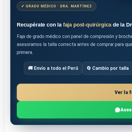
✔ GRADO MÉDICO · DRA. MARTÍNEZ
Recupérate con la
faja post-quirúrgica
de la Dr
Faja de grado médico con panel de compresión y broche
asesoramos la talla correcta antes de comprar para que 
primera.
🚚 Envío a todo el Perú
🔄 Cambio por talla
Ver la 
Ases