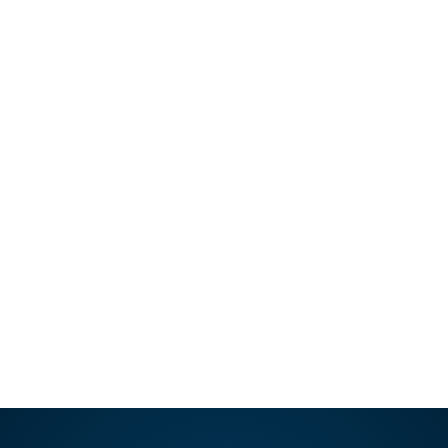
21 SEP, 2025
Postoperatorio sin dolor: la
tecnología que redefine la
recuperación en cirugía plástica
Olvídate del miedo al dolor postoperatorio.
En nuestra clínica en Lima, usamos la
bomba de infusión para una…
LEER ARTÍCULO