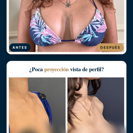
ANTES
DESPUÉS
¿Poca
proyección
vista de perfil?