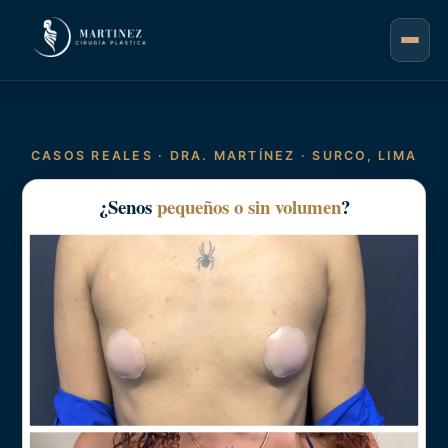
CASOS REALES · DRA. MARTÍNEZ · SURCO, LIMA
¿Senos
pequeños o sin volumen
?