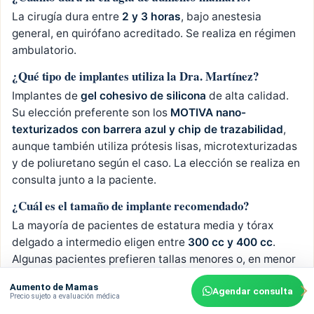
La cirugía dura entre
2 y 3 horas
, bajo anestesia
general, en quirófano acreditado. Se realiza en régimen
ambulatorio.
¿Qué tipo de implantes utiliza la Dra. Martínez?
Implantes de
gel cohesivo de silicona
de alta calidad.
Su elección preferente son los
MOTIVA nano-
texturizados con barrera azul y chip de trazabilidad
,
aunque también utiliza prótesis lisas, microtexturizadas
y de poliuretano según el caso. La elección se realiza en
consulta junto a la paciente.
¿Cuál es el tamaño de implante recomendado?
La mayoría de pacientes de estatura media y tórax
delgado a intermedio eligen entre
300 cc y 400 cc
.
Algunas pacientes prefieren tallas menores o, en menor
proporción, superiores a 500 cc. La decisión se toma en
Aumento de Mamas
Agendar consulta
consulta tras revisar fotos de pacientes con
Precio sujeto a evaluación médica
características similares.