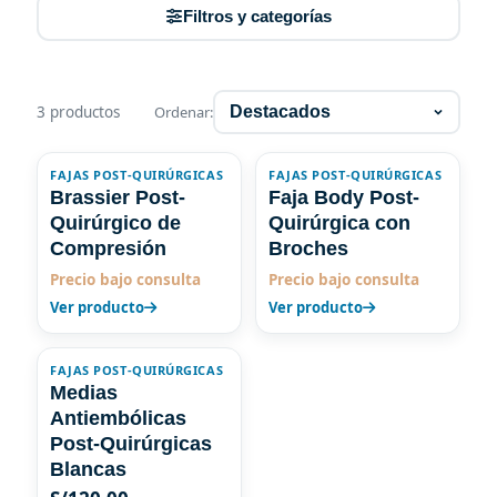
Filtros y categorías
3 productos
Ordenar:
FAJAS POST-QUIRÚRGICAS
FAJAS POST-QUIRÚRGICAS
POST-QUIRÚRGICA
POST-QUIRÚRGICA
Brassier Post-
Faja Body Post-
Quirúrgico de
Quirúrgica con
Compresión
Broches
Precio bajo consulta
Precio bajo consulta
Ver producto
Ver producto
FAJAS POST-QUIRÚRGICAS
POST-QUIRÚRGICA
Medias
Antiembólicas
Post-Quirúrgicas
Blancas