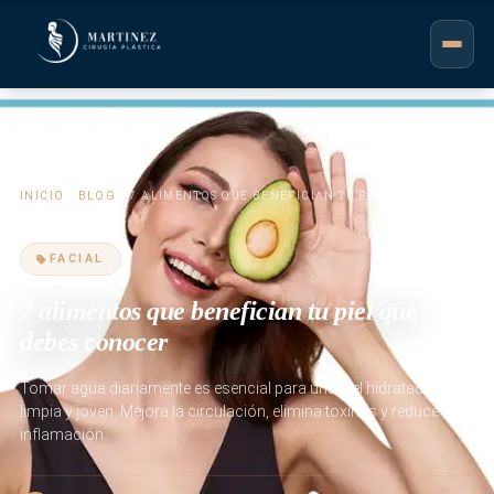
INICIO
/
BLOG
/ 7 ALIMENTOS QUE BENEFICIAN TU PIEL QUE DEBES
CONOCER
FACIAL
7 alimentos que benefician tu piel que
debes conocer
Tomar agua diariamente es esencial para una piel hidratada,
limpia y joven. Mejora la circulación, elimina toxinas y reduce la
inflamación.