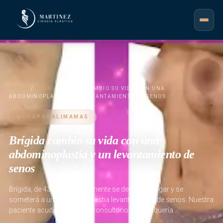
INICIO
/
BLOG
/ BRÍGIDA CAMBIO SU VIDA CON UNA
ABDOMINOPLASTIA Y UN LEVANTAMIENTO DE SENOS
CORPORAL|MAMAS
Brígida cambio su vida con una
abdominoplastia y un levantamiento de
senos
Brígida, de 43 años, actualmente se dedica al hogar y se
someterá a un abdominoplastia levantamiento de senos. Nuestra
paciente acudió a nuestro consultorio porque quería…