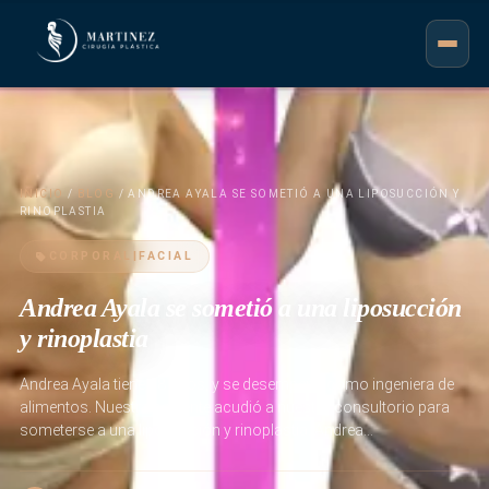
INICIO
/
BLOG
/ ANDREA AYALA SE SOMETIÓ A UNA LIPOSUCCIÓN Y
RINOPLASTIA
CORPORAL|FACIAL
Andrea Ayala se sometió a una liposucción
y rinoplastia
Andrea Ayala tiene 28 años, y se desempeña como ingeniera de
alimentos. Nuestra paciente acudió a nuestro consultorio para
someterse a una liposucción y rinoplastia. Andrea…