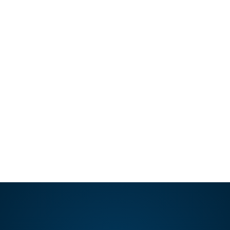
¿Quiénes son candidatos para
una cirugía post bariátrica?
La cirugía post bariátrica es aquella que se
realiza a las personas que después de bajar
bastante de…
LEER ARTÍCULO