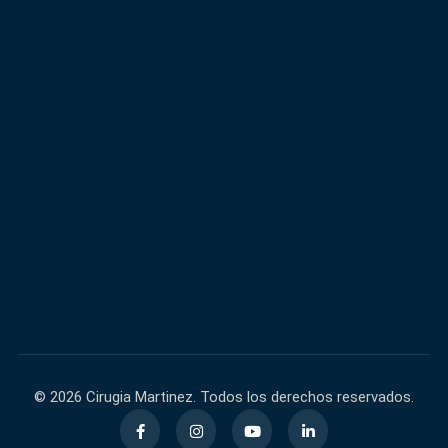
600,000+
40,000+
FACEBOOK
INSTAGRAM
60,000+
140,000+
TIKTOK
YOUTUBE
© 2026 Cirugia Martinez. Todos los derechos reservados.