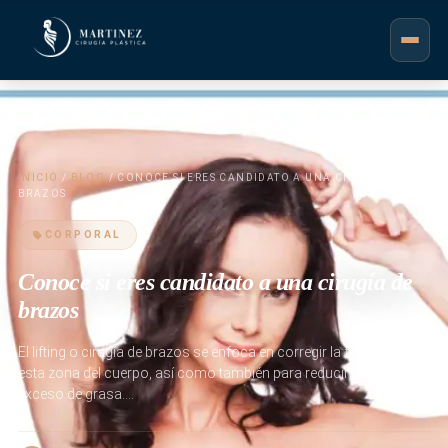
INICIO
/
BLOG
/ CONOCE SI ERES CANDIDATO A UNA CIRUGÍA DE
BRAZOS
CORPORAL
Conoce si eres candidato a una cirugía de
brazos
El lifting o cirugía de brazos se enfoca en corregir la flacidez de
esta zona del cuerpo, así como también para reducir algún
exceso de grasa.…