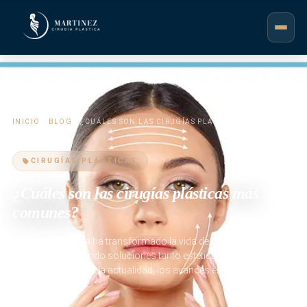
INICIO
/
BLOG
/ ¿CUÁLES SON LAS CIRUGÍAS PLÁSTICAS MÁS
COMUNES?
CIRUGÍAS PLÁSTICAS
¿Cuáles son las cirugías plásticas más
comunes?
La cirugía plástica ha transformado la vida de millones de
personas, ofreciendo soluciones tanto estéticas como
reconstructivas. En la actualidad, los avances en técnicas
quirúrgicas han…