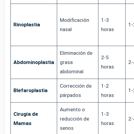
Modificación
1-3
Rinoplastia
1-
nasal
horas
Eliminación de
2-5
Abdominoplastia
grasa
2-
horas
abdominal
Corrección de
1-2
Blefaroplastia
1-
párpados
horas
Aumento o
Cirugía de
1-3
reducción de
2-
Mamas
horas
senos