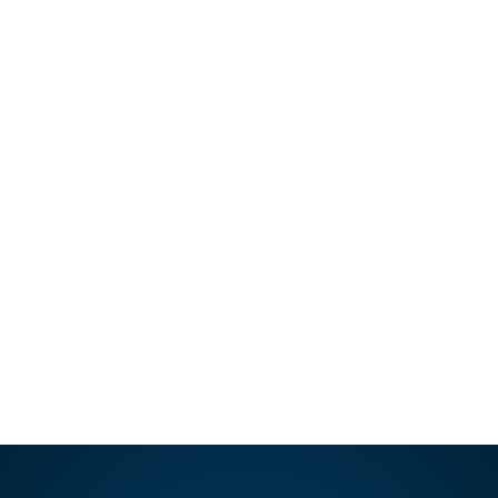
06 ABR, 2023
¿Cuáles son los mejores países
en Cirugía Plástica?
Conoce los países líderes en cirugía plástica
en 2024 y descubre por qué Brasil, Estados
Unidos, Colombia, Turquía…
LEER ARTÍCULO