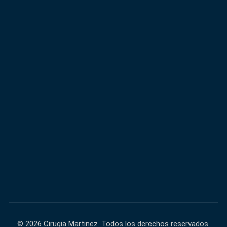
600,000+
40,000+
FACEBOOK
INSTAGRAM
60,000+
140,000+
TIKTOK
YOUTUBE
© 2026 Cirugia Martinez. Todos los derechos reservados.