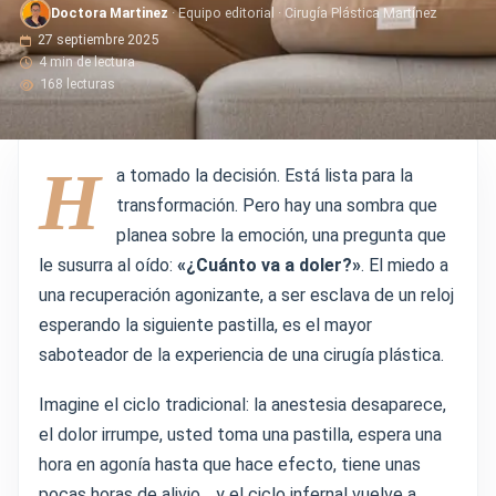
Doctora Martinez
· Equipo editorial · Cirugía Plástica Martínez
27 septiembre 2025
4 min de lectura
168 lecturas
H
a tomado la decisión. Está lista para la
transformación. Pero hay una sombra que
planea sobre la emoción, una pregunta que
le susurra al oído:
«¿Cuánto va a doler?»
. El miedo a
una recuperación agonizante, a ser esclava de un reloj
esperando la siguiente pastilla, es el mayor
saboteador de la experiencia de una cirugía plástica.
Imagine el ciclo tradicional: la anestesia desaparece,
el dolor irrumpe, usted toma una pastilla, espera una
hora en agonía hasta que hace efecto, tiene unas
pocas horas de alivio… y el ciclo infernal vuelve a