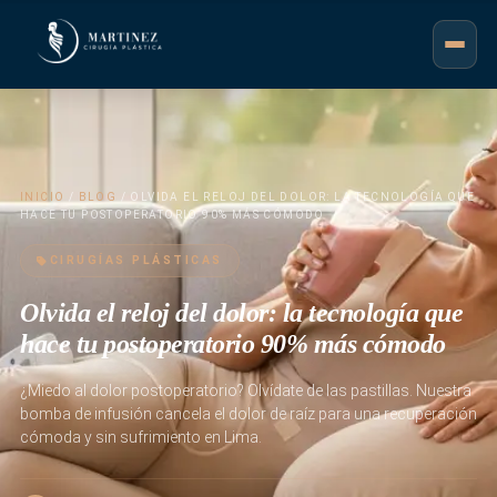
INICIO
/
BLOG
/ OLVIDA EL RELOJ DEL DOLOR: LA TECNOLOGÍA QUE
HACE TU POSTOPERATORIO 90% MÁS CÓMODO
CIRUGÍAS PLÁSTICAS
Olvida el reloj del dolor: la tecnología que
hace tu postoperatorio 90% más cómodo
¿Miedo al dolor postoperatorio? Olvídate de las pastillas. Nuestra
bomba de infusión cancela el dolor de raíz para una recuperación
cómoda y sin sufrimiento en Lima.