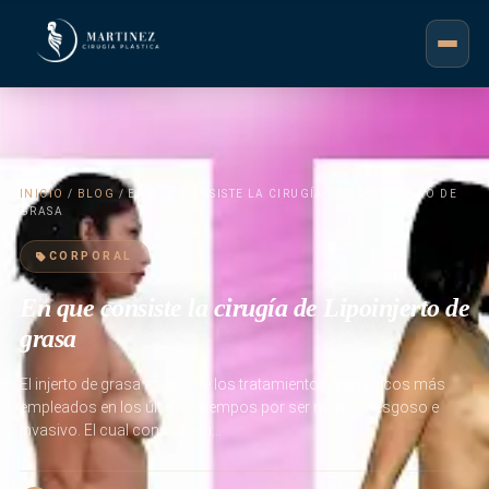
INICIO
/
BLOG
/ EN QUE CONSISTE LA CIRUGÍA DE LIPOINJERTO DE
GRASA
CORPORAL
En que consiste la cirugía de Lipoinjerto de
grasa
El injerto de grasa es uno de los tratamientos quirúrgicos más
empleados en los últimos tiempos por ser menos riesgoso e
invasivo. El cual consiste en…