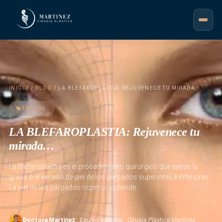
INICIO
/
BLOG
/ LA BLEFAROPLASTIA: REJUVENECE TU MIRADA…
FACIAL
LA BLEFAROPLASTIA: Rejuvenece tu
mirada…
La Blefaroplastia es el procedimiento quirúrgico que extrae la
grasa o el exceso de piel de los párpados superiores e inferiores.
La piel de los párpados superiores tiende…
Doctora Martinez
· Equipo editorial · Cirugía Plástica Martínez