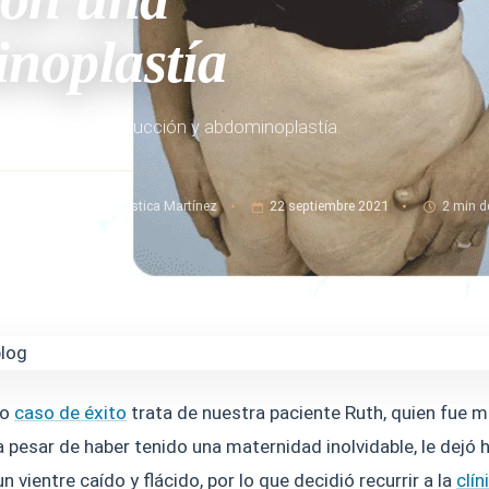
noplastía
cias a una liposucción y abdominoplastía.
 editorial · Cirugía Plástica Martínez
22 septiembre 2021
2 min d
vo
caso de éxito
trata de nuestra paciente Ruth, quien fue 
 a pesar de haber tenido una maternidad inolvidable, le dejó 
n vientre caído y flácido, por lo que decidió recurrir a la
clín