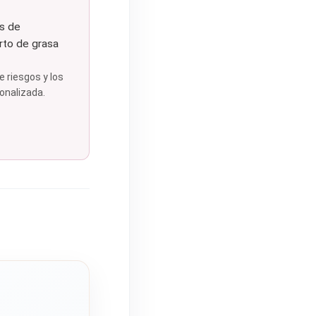
os de
rto de grasa
 riesgos y los
onalizada.