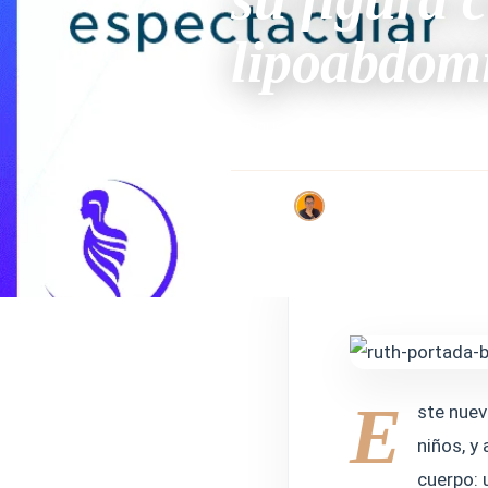
lipoabdomi
Un nuevo comienzo para Ruth gra
Doctora Martinez
· Equipo
E
ste nue
niños, y
cuerpo: u