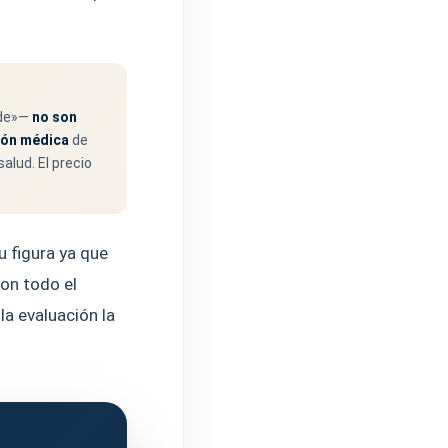
sde»—
no son
ión médica
de
alud. El precio
 figura ya que
on todo el
la evaluación la