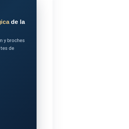
gica
de la
n y broches
ntes de