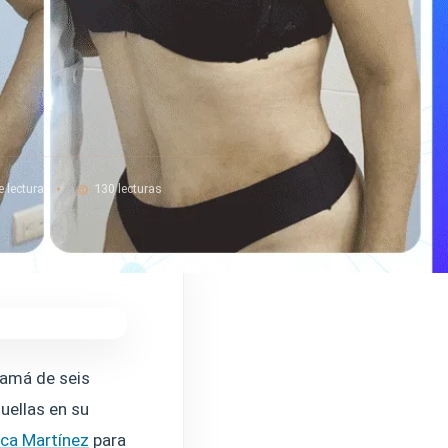
e lectura
130 lecturas
mamá de seis
huellas en su
ica Martínez
para