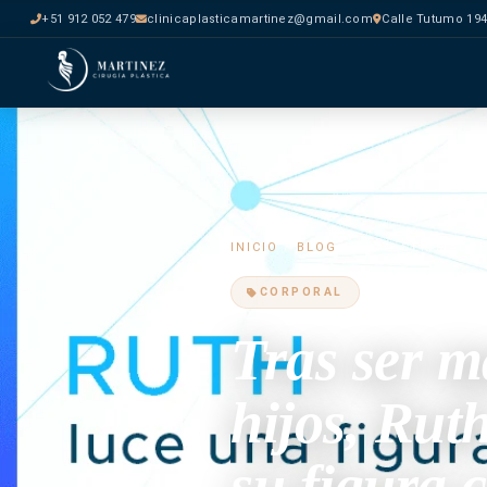
+51 912 052 479
clinicaplasticamartinez@gmail.com
Calle Tutumo 194
INICIO
/
BLOG
/ TRAS SER MADRE
CORPORAL
Tras ser m
hijos, Rut
su figura 