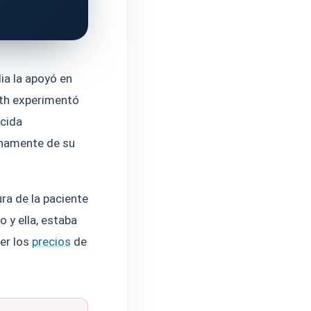
lia la apoyó en
uth experimentó
ácida
enamente de su
ura de la paciente
o y ella, estaba
er los
precios
de