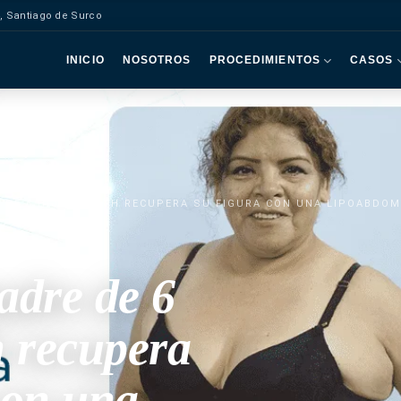
, Santiago de Surco
INICIO
NOSOTROS
PROCEDIMIENTOS
CASOS
 DE 6 HIJOS, RUTH RECUPERA SU FIGURA CON UNA LIPOABDO
adre de 6
h recupera
con una