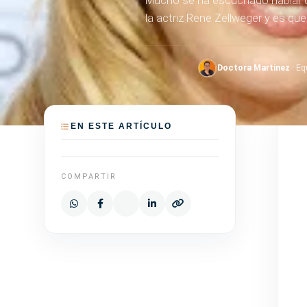
Mucho se ha escuchado hablar d
la actriz Rene Zellweger y es que
Doctora Martinez
· Eq
EN ESTE ARTÍCULO
COMPARTIR