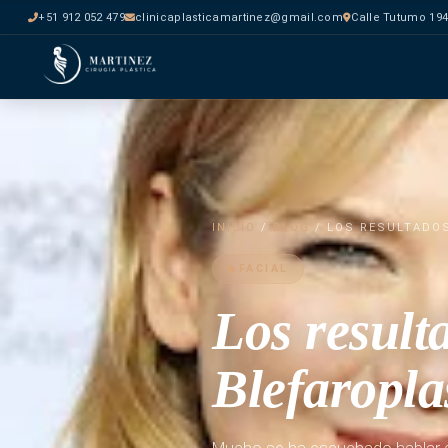
+51 912 052 479
clinicaplasticamartinez@gmail.com
Calle Tutumo 194
INICIO
/
BLOG
/ LOS RESULTADOS
FACIAL
Los result
Blefaropla