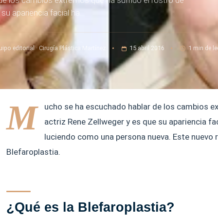
e los cambios extremos que ha sufrido el rostro de
 su apariencia facial ha…
uipo editorial · Cirugía Plástica Martínez
15 abril 2016
1 min de le
M
ucho se ha escuchado hablar de los cambios ex
actriz Rene Zellweger y es que su apariencia 
luciendo como una persona nueva. Este nuevo ro
Blefaroplastia.
¿Qué es la Blefaroplastia?