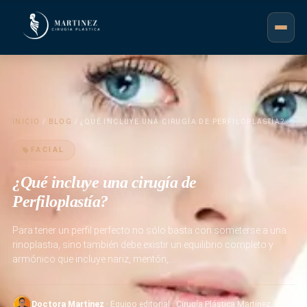
INICIO
/
BLOG
/ ¿QUÉ INCLUYE UNA CIRUGÍA DE PERFILOPLASTÍA?
FACIAL
¿Qué incluye una cirugía de
Perfiloplastía?
Para tener un perfil perfecto no sólo basta con someterse a una
rinoplastia, sino también debe existir un equilibrio completo y
armónico que incluye nariz, mentón,…
Doctora Martinez
· Equipo editorial · Cirugía Plástica Martínez