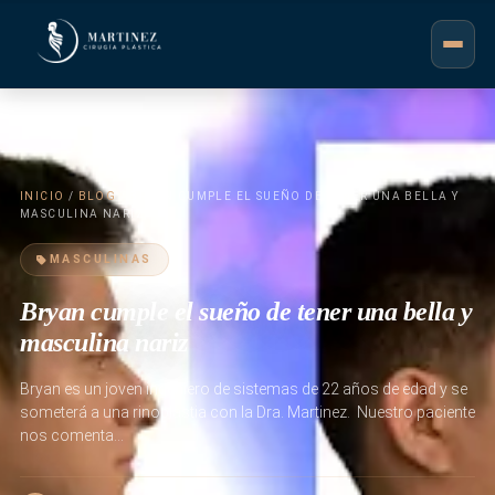
INICIO
/
BLOG
/ BRYAN CUMPLE EL SUEÑO DE TENER UNA BELLA Y
MASCULINA NARIZ
MASCULINAS
Bryan cumple el sueño de tener una bella y
masculina nariz
Bryan es un joven ingeniero de sistemas de 22 años de edad y se
someterá a una rinoplastia con la Dra. Martinez. Nuestro paciente
nos comenta…