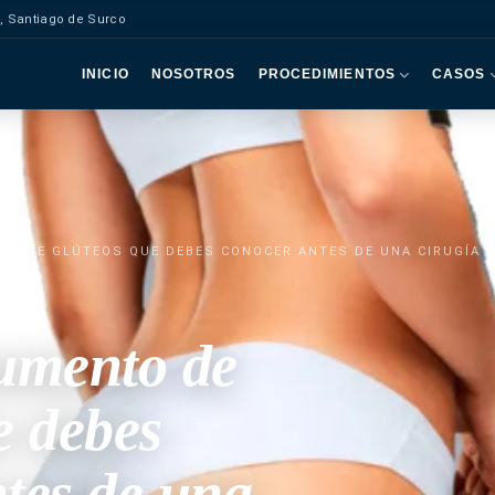
, Santiago de Surco
INICIO
NOSOTROS
PROCEDIMIENTOS
CASOS
TO DE GLÚTEOS QUE DEBES CONOCER ANTES DE UNA CIRUGÍA 
aumento de
e debes
tes de una