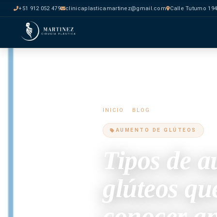
+51 912 052 479
clinicaplasticamartinez@gmail.com
Calle Tutumo 194
INICIO
/
BLOG
/ TIPOS DE AUMEN
AUMENTO DE GLÚTEOS
Tipos de 
glúteos qu
conocer an