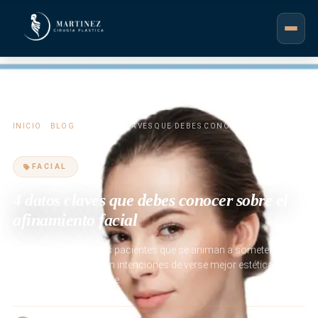
INICIO
/
BLOG
/ 4 DATOS CLAVES QUE DEBES CONOCER SOBRE EL
AFINAMIENTO FACIAL
FACIAL
4 datos claves que debes conocer sobre el
afinamiento facial
Cada vez son más los pacientes que se animan a someterse a un
afinamiento facial, con intenciones de verse mejor estéticamente
y tener la apariencia que…