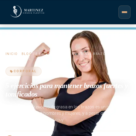
INICIO
/
BLOG
/ 5 EJERCICIOS PARA MANTENER BRAZOS FUERTES Y
TONIFICADOS
CORPORAL
5 ejercicios para mantener brazos fuertes y
tonificados
Tener flacidez y exceso de grasa en los brazos es un problema
bastante común en hombres y mujeres, y a pesar que existen
procedimientos estéticos muy…