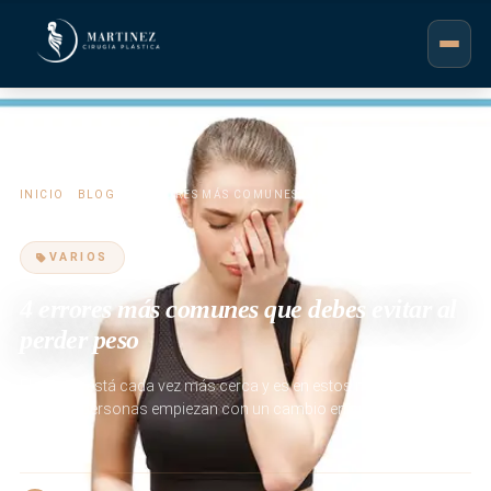
INICIO
/
BLOG
/ 4 ERRORES MÁS COMUNES QUE DEBES EVITAR AL
PERDER PESO
VARIOS
4 errores más comunes que debes evitar al
perder peso
El verano está cada vez más cerca y es en estos meses cuando
muchas personas empiezan con un cambio en su estilo de vida
con el…