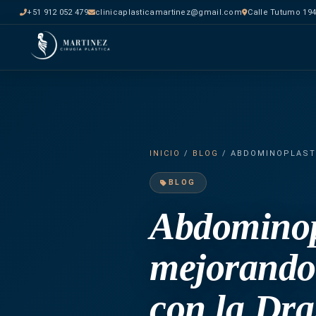
+51 912 052 479
clinicaplasticamartinez@gmail.com
Calle Tutumo 194
INICIO
/
BLOG
/ ABDOMINOPLASTÍ
BLOG
Abdominop
mejorando 
con la Dra