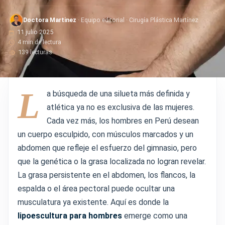
Doctora Martinez
· Equipo editorial · Cirugía Plástica Martínez
11 julio 2025
4 min de lectura
139 lecturas
L
a búsqueda de una silueta más definida y
atlética ya no es exclusiva de las mujeres.
Cada vez más, los hombres en Perú desean
un cuerpo esculpido, con músculos marcados y un
abdomen que refleje el esfuerzo del gimnasio, pero
que la genética o la grasa localizada no logran revelar.
La grasa persistente en el abdomen, los flancos, la
espalda o el área pectoral puede ocultar una
musculatura ya existente. Aquí es donde la
lipoescultura para hombres
emerge como una