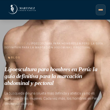
INICIO
/
BLOG
/ LIPOESCULTURA PARA HOMBRES EN PERÚ: LA GUÍA
DEFINITIVA PARA LA MARCACIÓN ABDOMINAL Y PECTORAL
BLOG
Lipoescultura para hombres en Perú: la
guía definitiva para la marcación
abdominal y pectoral
La búsqueda de una silueta más definida y atlética ya no es
exclusiva de las mujeres. Cada vez más, los hombres en Perú
desean un cuerpo…