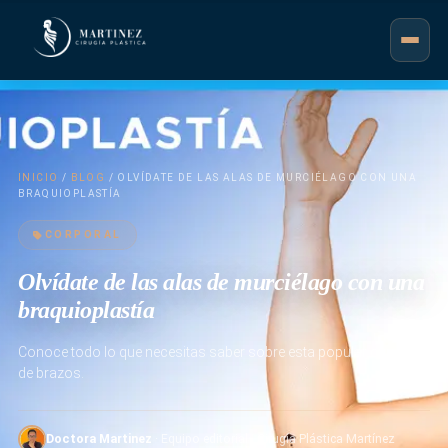
INICIO
/
BLOG
/ OLVÍDATE DE LAS ALAS DE MURCIÉLAGO CON UNA
BRAQUIOPLASTÍA
CORPORAL
Olvídate de las alas de murciélago con una
braquioplastía
Conoce todo lo que necesitas saber sobre esta popular cirugía
de brazos.
Doctora Martinez
· Equipo editorial · Cirugía Plástica Martínez