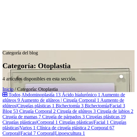
Categoría del blog
Categoría: Otoplastia
4 artículos disponibles en esta sección.
Inicio
/ Categoría:
Otoplastia
Todos
Abdominoplastía
13
Ácido hialurónico
1
Aumento de
glúteos
9
Aumento de glúteos | Cirugía Corporal
1
Aumento de
glúteos|Cirugías plásticas
1
Bichectomía
3
Bichectomía|Facial
3
Blog
53
Cirugía Corporal
2
Cirugía de glúteos
3
Cirugía de labios
2
Cirugía de mamas
7
Cirugía de párpados
3
Cirugías plásticas
19
Cirugías plásticas|Corporal
1
Cirugías plásticas|Facial
1
Cirugías
plásticas|Varios
1
Clínica de cirugía plástica
2
Corporal
67
Corporal|Facial
7
Corporal|Lipoescultura
1