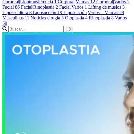
Corporal|Lipotransferencia
1
Corporal|Mamas
12
Corporal|Varios
2
Facial
86
Facial|Rinoplastia
2
Facial|Varios
1
Lifting de muslos
3
Lipoescultura
8
Liposucción
19
Liposucción|Varios
1
Mamas
29
Masculinas
11
Noticias cirugia
3
Otoplastia
4
Rinoplastia
8
Varios
58