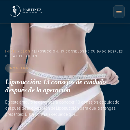
INICIO
/
BLOG
/ LIPOSUCCIÓN: 13 CONSEJOS DE CUIDADO DESPUÉS
DE LA OPERACIÓN
VARIOS
Liposucción: 13 consejos de cuidado
después de la operación
En este artículo te daremos a conocer 13 consejos de cuidado
después de la operación de Liposucción para que los tengas
presentes: Dieta normal (Recuerde que…