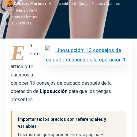
Doctora Martinez
· Equipo editorial · Cirugía Plástica Martínez
23 febrero 2023
2 min de lectura
159 lecturas
E
n
este
artículo te
daremos a
conocer 13 consejos de cuidado después de la
operación de
Liposucción
para que los tengas
presentes:
Importante: los precios son referenciales y
variables
Los montos que aparecen en esta página —