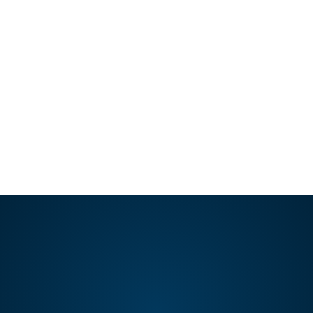
envejecemos, nuestra piel pierde su
elasticidad y…
LEER ARTÍCULO