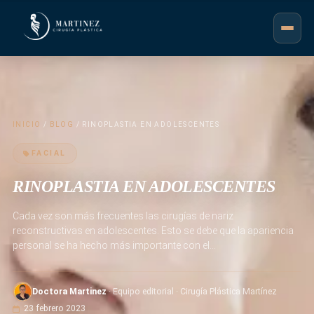
INICIO
/
BLOG
/ RINOPLASTIA EN ADOLESCENTES
FACIAL
RINOPLASTIA EN ADOLESCENTES
Cada vez son más frecuentes las cirugías de nariz
reconstructivas en adolescentes. Esto se debe que la apariencia
personal se ha hecho más importante con el…
Doctora Martinez
· Equipo editorial · Cirugía Plástica Martínez
23 febrero 2023