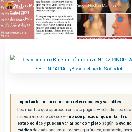
Doctora Martinez
· Equipo editorial · Cirugía Plástica Martínez
3 abril 2021
1 min de lectura
132 lecturas
Importante: los precios son referenciales y variables
Los montos que aparecen en esta página —incluidos los que
muestran como «desde»—
no son precios fijos ni tarifas
establecidas
y
pueden variar por completo
según la
evalua
médica
de cada paciente: técnica quirúrgica, anatomía, tie