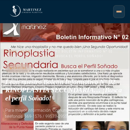
INICIO
/
BLOG
/ LEAN NUESTRO BOLETÍN INFORMATIVO N° 02
RINOPLASTIA SECUNDARIA… ¡BUSCA EL PERFIL SOÑADO!
FACIAL
Lean nuestro Boletín Informativo N° 02
RINOPLASTIA SECUNDARIA… ¡Busca
el perfil Soñado!
Para mayor información: Comunícate con nosotros a los
teléfonos: 669-1576 / 99573-2955