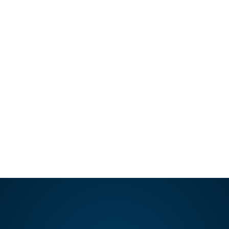
19 MAY, 2021
Resultados de una Bichectomia
Melissa tiene 25 años, es estilista y vive
enamorada de lo que hace, pero tras haber
sido madre,…
LEER ARTÍCULO