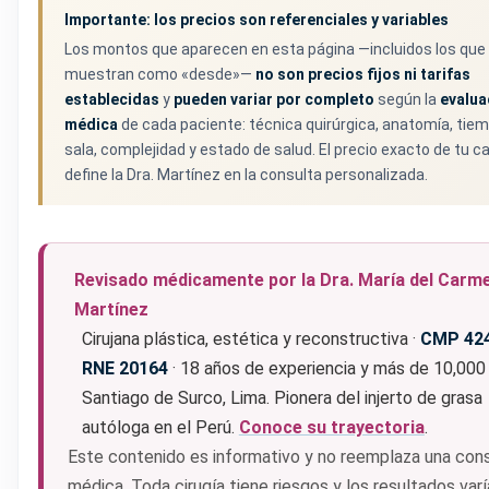
Importante: los precios son referenciales y variables
Los montos que aparecen en esta página —incluidos los que
muestran como «desde»—
no son precios fijos ni tarifas
establecidas
y
pueden variar por completo
según la
evalua
médica
de cada paciente: técnica quirúrgica, anatomía, tie
sala, complejidad y estado de salud. El precio exacto de tu ca
define la Dra. Martínez en la consulta personalizada.
Revisado médicamente por la Dra. María del Carm
Martínez
Cirujana plástica, estética y reconstructiva ·
CMP 42
RNE 20164
· 18 años de experiencia y más de 10,000 
Santiago de Surco, Lima. Pionera del injerto de grasa
autóloga en el Perú.
Conoce su trayectoria
.
Este contenido es informativo y no reemplaza una con
médica. Toda cirugía tiene riesgos y los resultados var