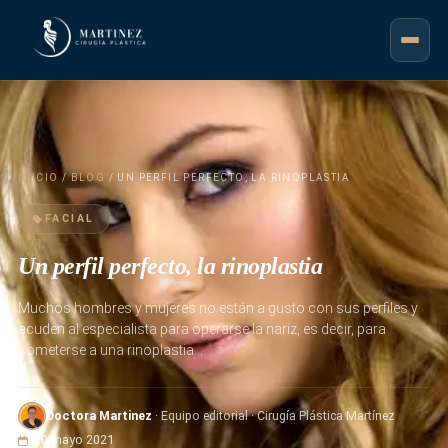
INICIO
/
BLOG
/ UN PERFIL PERFECTO, LA RINOPLASTIA
FACIAL
Un perfil perfecto, la rinoplastia
Muchos hombres y mujeres no están a gusto con sus perfiles y
acuden al especialista para operarse la nariz, es decir, para
someterse a una rinoplastia.…
Doctora Martinez
· Equipo editorial · Cirugía Plástica Martínez
20 mayo 2021