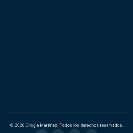
600,000+
40,000+
FACEBOOK
INSTAGRAM
60,000+
140,000+
TIKTOK
YOUTUBE
© 2026 Cirugia Martinez. Todos los derechos reservados.