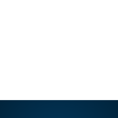
03 ABR, 2021
Blefaroplastía: Rejuvenece tu
mirada
LaBlefaroplastía es el procedimiento
quirúrgico que extrae la grasa o el exceso
de piel de los párpados superiores…
LEER ARTÍCULO